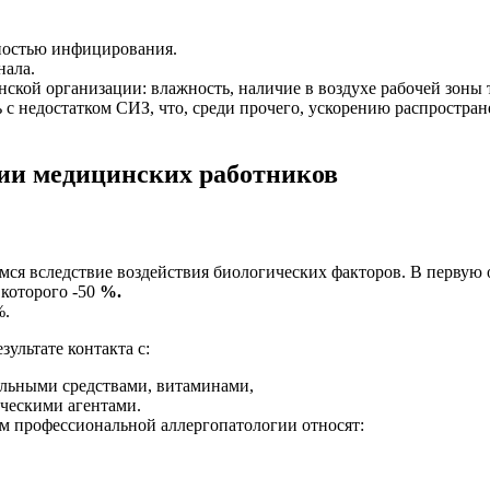
ностью инфицирования.
нала.
кой организации: влажность, наличие в воздухе рабочей зоны т
ь с недостатком СИЗ, что, среди прочего, ускорению распростра
гии медицинских работников
ся вследствие воздействия биологических факторов. В первую о
 которого -50
%.
%.
ультате контакта с:
альными средствами, витаминами,
ческими агентами.
м профессиональной аллергопатологии относят: