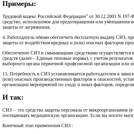
Примеры:
Трудовой кодекс Российской Федерации” от 30.12.2001 N 197-ФЗ (
средство, используемое для предотвращения или уменьшения в
защиты от загрязнения.
4. Работодатель обязан обеспечить бесплатную выдачу СИЗ, п
защиты от воздействия вредных и (или) опасных факторов прои
Обеспечение СИЗ и смывающими средствами осуществляется в
средств (далее – Единые типовые нормы), с учетом результато
выборного органа первичной профсоюзной организации или ин
13. Потребность в СИЗ устанавливается работодателем в завис
(или) опасных производственных факторов и опасностей, устан
организации мероприятий по уходу и иных факторов, определя
И так:
СИЗ – это средства защиты персонала от микроорганизамов (в
посещающих медицинскую организацию. Если вы носите маску, пе
Конечный этап применения СИЗ :