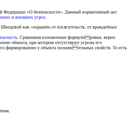
кой Федерации «О безопасности». Данный нормативный акт
енних и внешних угроз
.
Шведовой как «охранять от посягательств, от враждебных
пасность
.
Сравнивая изложенные формулировки, верно
жение объекта, при котором отсутствуют
угрозы его
щего формированию у объекта положительных свойств. То есть
твам.