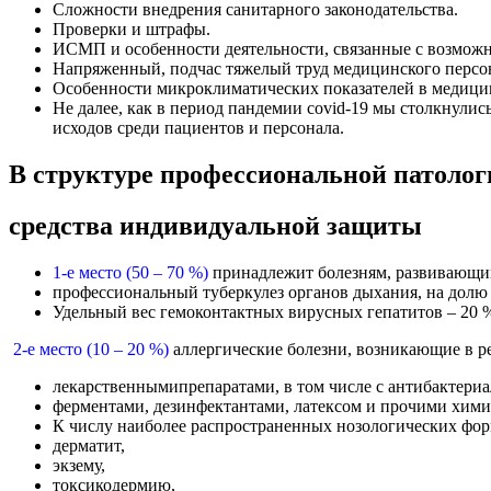
Сложности внедрения санитарного законодательства.
Проверки и штрафы.
ИСМП и особенности деятельности, связанные с возмож
Напряженный, подчас тяжелый труд медицинского персо
Особенности микроклиматических показателей в медицинс
Не далее, как в период пандемии covid-19 мы столкнулис
исходов среди пациентов и персонала.
В структуре профессиональной патоло
средства индивидуальной защиты
1-е место
(50 – 70 %)
принадлежит болезням, развивающим
профессиональный туберкулез органов дыхания, на долю
Удельный вес гемоконтактных вирусных гепатитов – 20 
2-е место (10 – 20 %)
аллергические болезни, возникающие в рез
лекарственнымипрепаратами, в том числе с антибактери
ферментами, дезинфектантами, латексом и прочими хими
К числу наиболее распространенных нозологических фор
дерматит,
экзему,
токсикодермию,