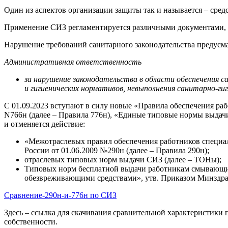
Один из аспектов организации защиты так и называется – сре
Применение СИЗ регламентируется различными документами, в
Нарушение требований санитарного законодательства предусма
Административная ответственность
за нарушение законодательства в области обеспечения с
и гигиенических нормативов, невыполнения санитарно-ги
С 01.09.2023 вступают в силу новые «Правила обеспечения р
N766н (далее – Правила 776н), «Единые типовые нормы выдачи
и отменяется действие:
«Межотраслевых правил обеспечения работников специа
России от 01.06.2009 №290н (далее – Правила 290н);
отраслевых типовых норм выдачи СИЗ (далее – ТОНы);
Типовых норм бесплатной выдачи работникам смывающих
обезвреживающими средствами», утв. Приказом Минздрав
Сравнение-290н-и-776н по СИЗ
Здесь – ссылка для скачивания сравнительной характеристик
собственности.