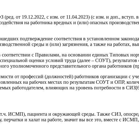
ред. от 19.12.2022, с изм. от 11.04.2023) (с изм. и доп., вступ
оздействия на работника вредных и (или) опасных производстве
рошедших подтверждение соответствия в установленном законод
зводственной среды и (или) загрязнения, а также на работах, 
 соответствии с Правилами, на основании единых Типовых но
в специальной оценки условий труда (далее – СОУТ), результато
ого уполномоченного представительного органа работников (пр
имости от профессий (должностей) работников организации с уч
овленных на рабочих местах по результатам СОУТ и ОПР, количе
емых работодателем, влияющих на уровень потребности в СИЗ[6
 т.ч. ИСМП), пациента и окружающей среды. Также СИЗ, опосре
рчатки и халат на работе, значит вы все это, вместе с ИСМП, о