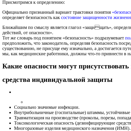
Присмотримся к определению:
Официально признанный вариант трактовки понятия
«безопас
определяет безопасность как
состояние защищенности жизненно
Ближайшим по смыслу является глагол «защищать», определяе
действий, от опасности».
Тот же словарь под понятием «безопасность» подразумевает
по
предположить, что законодатель, определяя безопасность пос
существованию, не присуще ему изначально, а достигается пу
мы, как медицинские работники, должны что-то привнести в на
Какие опасности могут присутствовать
средства индивидуальной защиты
Социально значимые инфекции.
Внутрибольничные (госпитальные) штаммы, устойчивые
Травматизация на производстве (проколы, порезы, попа
Токсикологическая опасность (дезинфицирующие средств
Многоразовые изделия медицинского назначения (ИМН