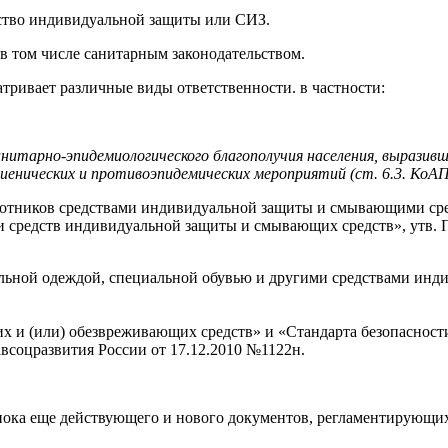
дство индивидуальной защиты или СИЗ.
 том числе санитарным законодательством.
тривает различные виды ответственности. в частности:
анитарно-эпидемиологического благополучия населения, вырази
гиенических и противоэпидемических мероприятий (ст. 6.3.
КоА
аботников средствами индивидуальной защиты и смывающими сре
 средств индивидуальной защиты и смывающих средств», утв. П
льной одеждой, специальной обувью и другими средствами инд
 и (или) обезвреживающих средств» и «Стандарта безопасност
соцразвития России от 17.12.2010 №1122н.
и пока еще действующего и нового документов, регламентирую