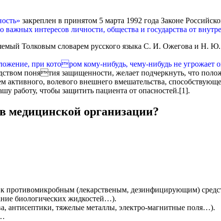
ность»
закреплен в принятом 5 марта 1992 года Законе Российс
 важных интересов личности, общества и государства от внутр
мый Толковым словарем русского языка С. И. Ожегова и Н. Ю. 
ложение, при котором кому-нибудь, чему-нибудь не угрожает о
редством понятия защищенности, желает подчеркнуть, что поло
тем активного, волевого внешнего вмешательства, способствую
шу работу, чтобы защитить пациента от опасностей.[1].
 в медицинской организации?
 к противомикробным (лекарственым, дезинфицирующим) средс
дание биологических жидкостей…).
а, антисептики, тяжелые металлы, электро-магнитные поля…).
)…