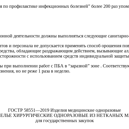
 по профилактике инфекционных болезней” более 200 раз упомин
ионной деятельности должны выполняться следующие санитарно
нтов и персонала не допускается применять способ орошения п
 средства, обладающие раздражающим действием, вызывающие а
осторожности с использованием средств
индивидуальн
ой защиты
ы при выполнении работ с ПБА в “заразной” зоне . Соответств
нения, но не реже 1 раза в неделю.
ГОСТР 58551—2019 Изделия медицинские одноразовые
 И БЕЛЬЕ ХИРУРГИЧЕСКИЕ ОДНОРАЗОВЫЕ ИЗ НЕТКАНЫХ МАТ
для государственных закупок