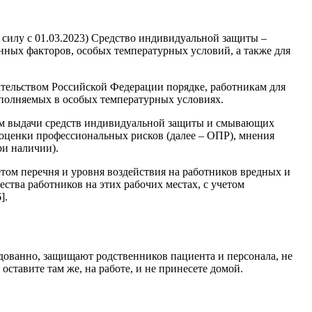
. в силу с 01.03.2023) Средство индивидуальной защиты –
нных факторов, особых температурных условий, а также для
ательством Российской Федерации порядке, работникам для
выполняемых в особых температурных условиях.
рм выдачи средств индивидуальной защиты и смывающих
в оценки профессиональных рисков (далее – ОПР), мнения
и наличии).
етом перечня и уровня воздействия на работников вредных и
ства работников на этих рабочих местах, с учетом
].
дованно, защищают родственников пациента и персонала, не
ставите там же, на работе, и не принесете домой.